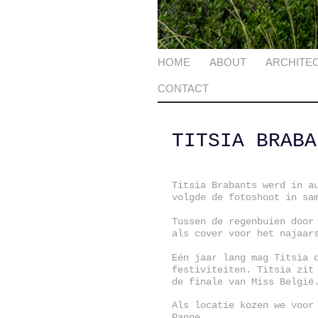
HOME
ABOUT
ARCHITE
CONTACT
TITSIA BRABA
Titsia Brabants werd in a
volgde de fotoshoot in sa
Tussen de regenbuien door
als cover voor het najaar
Eén jaar lang mag Titsia 
festiviteiten. Titsia zit
de finale van Miss België
Als locatie kozen we voor
Panne.