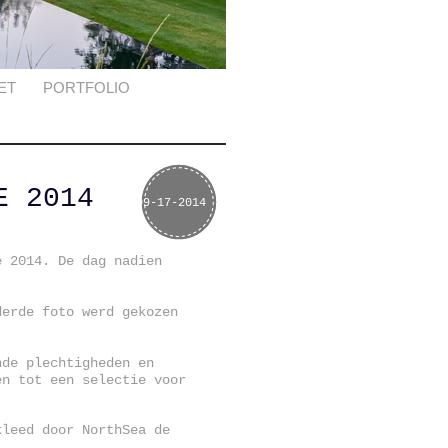
ET
PORTFOLIO
E 2014
09-17-2014
e 2014. De dag nadien
derde foto werd gekozen
nde plechtigheden en
en tot een selectie voor
kleed door NorthSea de