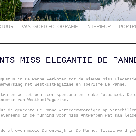
CTUUR
VASTGOED FOTOGRAFIE
INTERIEUR
PORTR
NTS MISS ELEGANTIE DE PANN
ugustus in De Panne verkozen tot de nieuwe Miss Eleganti
menwerking met WestkustMagazine en Toerisme De Panne.
 kwamen we tot een zeer spontane en leuke fotoshoot. De 
snummer van WestkustMagazine.
dus de gemeente De Panne vertegenwoordigen op verschille
 eveneens in de running voor Miss Antwerpen wat kan leid
.
 de al even mooie Dumontwijk in De Panne. Titsia werd ge