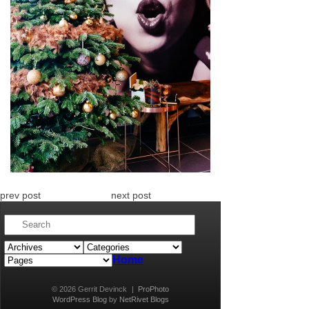
prev post
next post
Home
© 2026 Gerrit Devinck
|
ProPhoto
WordPress Blog
by
NetRivet Blogs