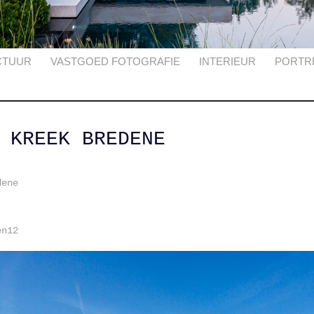
CTUUR
VASTGOED FOTOGRAFIE
INTERIEUR
PORTR
 KREEK BREDENE
dene
en12