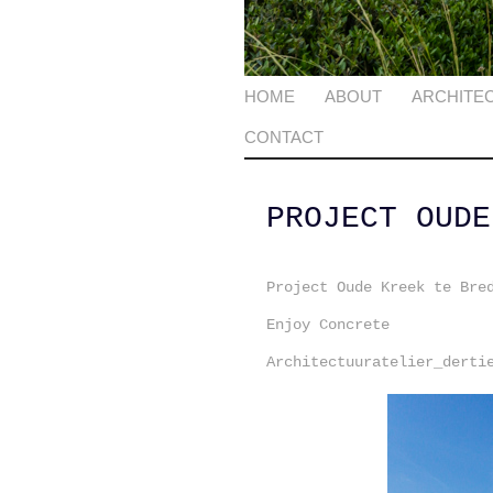
HOME
ABOUT
ARCHITE
CONTACT
PROJECT OUDE
Project Oude Kreek te Bre
Enjoy Concrete
Architectuuratelier_derti