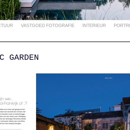
CTUUR
VASTGOED FOTOGRAFIE
INTERIEUR
PORTR
C GARDEN