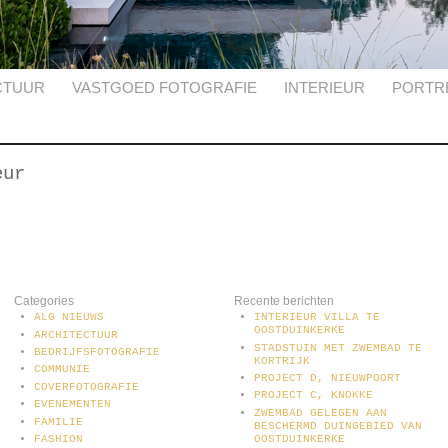
CTUUR
VASTGOED FOTOGRAFIE
INTERIEUR
PORTR
eur
Categories
Recente berichten
ALG NIEUWS
INTERIEUR VILLA TE
OOSTDUINKERKE
ARCHITECTUUR
STADSTUIN MET ZWEMBAD TE
BEDRIJFSFOTOGRAFIE
KORTRIJK
COMMUNIE
PROJECT D, NIEUWPOORT
COVERFOTOGRAFIE
PROJECT C, KNOKKE
EVENEMENTEN
ZWEMBAD GELEGEN AAN
FAMILIE
BESCHERMD DUINGEBIED VAN
OOSTDUINKERKE
FASHION