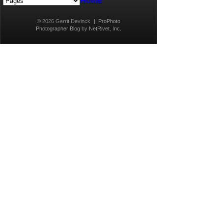
Home
© 2026 Gerrit Devinck
|
ProPhoto
Photographer Blog
by
NetRivet, Inc.