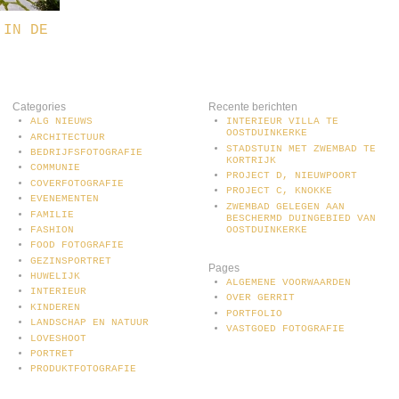
 IN DE
Categories
Recente berichten
ALG NIEUWS
INTERIEUR VILLA TE
OOSTDUINKERKE
ARCHITECTUUR
STADSTUIN MET ZWEMBAD TE
BEDRIJFSFOTOGRAFIE
KORTRIJK
COMMUNIE
PROJECT D, NIEUWPOORT
COVERFOTOGRAFIE
PROJECT C, KNOKKE
EVENEMENTEN
ZWEMBAD GELEGEN AAN
FAMILIE
BESCHERMD DUINGEBIED VAN
OOSTDUINKERKE
FASHION
FOOD FOTOGRAFIE
GEZINSPORTRET
Pages
HUWELIJK
ALGEMENE VOORWAARDEN
INTERIEUR
OVER GERRIT
KINDEREN
PORTFOLIO
LANDSCHAP EN NATUUR
VASTGOED FOTOGRAFIE
LOVESHOOT
PORTRET
PRODUKTFOTOGRAFIE