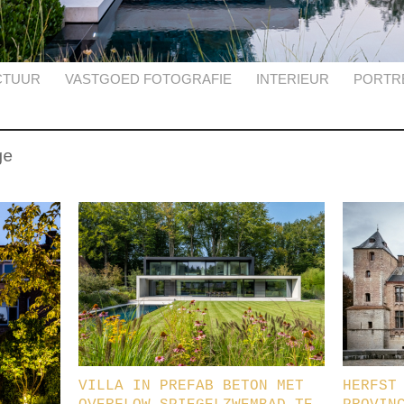
CTUUR
VASTGOED FOTOGRAFIE
INTERIEUR
PORTR
ge
VILLA IN PREFAB BETON MET
HERFST