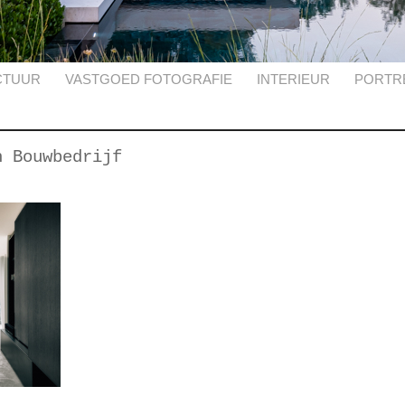
CTUUR
VASTGOED FOTOGRAFIE
INTERIEUR
PORTR
n Bouwbedrijf