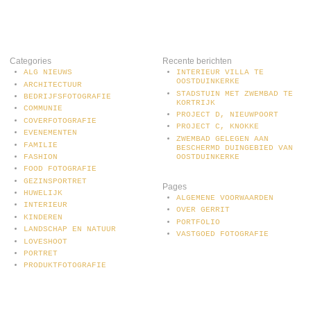
Categories
Recente berichten
ALG NIEUWS
INTERIEUR VILLA TE
OOSTDUINKERKE
ARCHITECTUUR
STADSTUIN MET ZWEMBAD TE
BEDRIJFSFOTOGRAFIE
KORTRIJK
COMMUNIE
PROJECT D, NIEUWPOORT
COVERFOTOGRAFIE
PROJECT C, KNOKKE
EVENEMENTEN
ZWEMBAD GELEGEN AAN
FAMILIE
BESCHERMD DUINGEBIED VAN
OOSTDUINKERKE
FASHION
FOOD FOTOGRAFIE
GEZINSPORTRET
Pages
HUWELIJK
ALGEMENE VOORWAARDEN
INTERIEUR
OVER GERRIT
KINDEREN
PORTFOLIO
LANDSCHAP EN NATUUR
VASTGOED FOTOGRAFIE
LOVESHOOT
PORTRET
PRODUKTFOTOGRAFIE