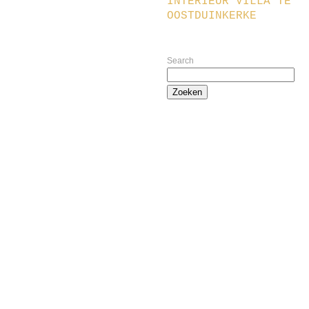
INTERIEUR VILLA TE
OOSTDUINKERKE
Search
Zoeken
naar: