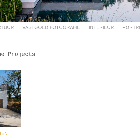
CTUUR
VASTGOED FOTOGRAFIE
INTERIEUR
PORTR
me Projects
NEN