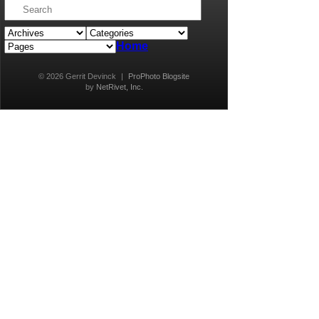
Home
© 2026 Gerrit Devinck
|
ProPhoto Blogsite
by
NetRivet, Inc.