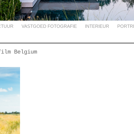
CTUUR
VASTGOED FOTOGRAFIE
INTERIEUR
PORTR
film Belgium