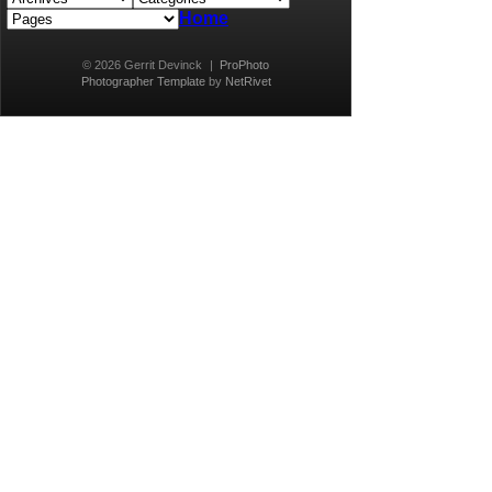
Home
© 2026 Gerrit Devinck
|
ProPhoto
Photographer Template
by
NetRivet