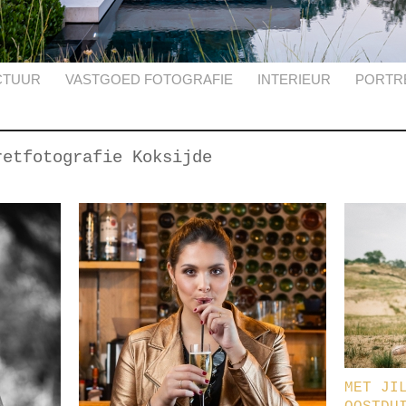
CTUUR
VASTGOED FOTOGRAFIE
INTERIEUR
PORTR
retfotografie Koksijde
MET JI