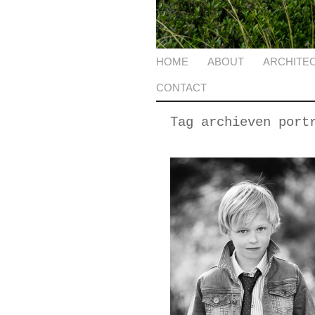
HOME
ABOUT
ARCHITE
CONTACT
Tag archieven
port