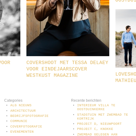
OOSTDU
VOOR
COVERSHOOT MET TESSA DELAEY
VOOR EINDEJAARSCOVER
LOVESH
WESTKUST MAGAZINE
MATHIE
Categories
Recente berichten
ALG NIEUWS
INTERIEUR VILLA TE
OOSTDUINKERKE
ARCHITECTUUR
STADSTUIN MET ZWEMBAD TE
BEDRIJFSFOTOGRAFIE
KORTRIJK
COMMUNIE
PROJECT D, NIEUWPOORT
COVERFOTOGRAFIE
PROJECT C, KNOKKE
EVENEMENTEN
ZWEMBAD GELEGEN AAN