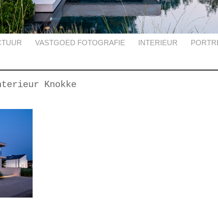
CTUUR
VASTGOED FOTOGRAFIE
INTERIEUR
PORTR
nterieur Knokke