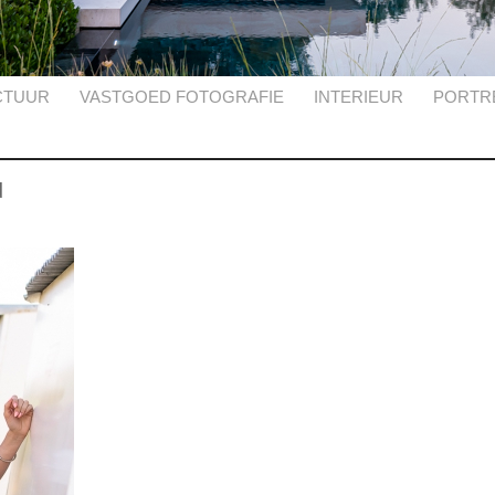
CTUUR
VASTGOED FOTOGRAFIE
INTERIEUR
PORTR
d