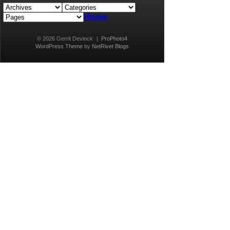
Home
© 2026 Gerrit Devinck
|
ProPhoto4
WordPress Theme
by
NetRivet Blogs