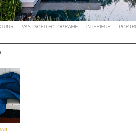
CTUUR
VASTGOED FOTOGRAFIE
INTERIEUR
PORTR
w
JAN