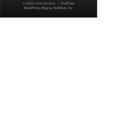
© 2026 Gerrit Devinck
|
ProPhoto
WordPress Blog
by
NetRivet, Inc.