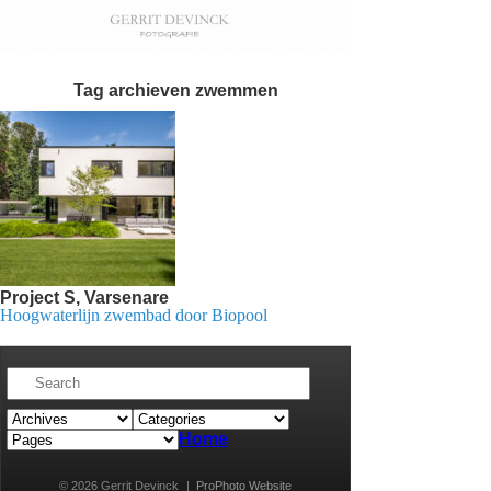
Tag archieven
zwemmen
Project S, Varsenare
Hoogwaterlijn zwembad door Biopool
Home
© 2026 Gerrit Devinck
|
ProPhoto Website