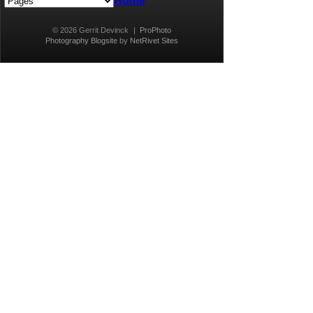
Home
© 2026 Gerrit Devinck
|
ProPhoto
Photography Blogsite
by
NetRivet Sites