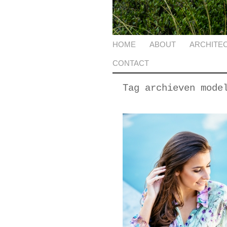
HOME
ABOUT
ARCHITE
CONTACT
Tag archieven
mode