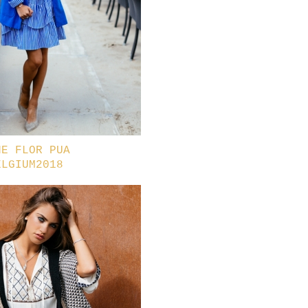
NE FLOR PUA
ELGIUM2018