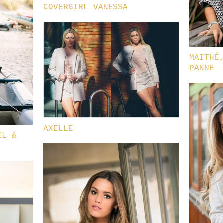
COVERGIRL VANESSA
MAITHÉ
PANNE
AXELLE
EL &