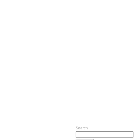
Search
Zoeken
naar: