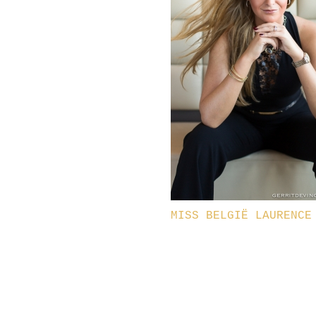
MISS BELGIË LAURENCE