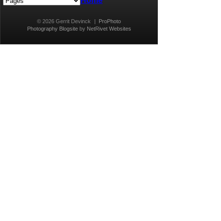
Home
© 2026 Gerrit Devinck
|
ProPhoto
Photography Blogsite
by
NetRivet Websites